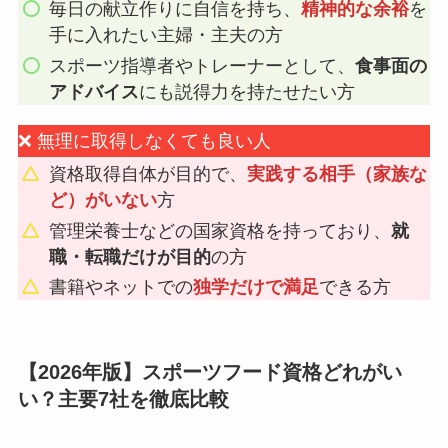
毎日の献立作りに自信を持ち、
精神的な余裕
を
手に入れたい主婦・主夫の方
スポーツ指導者やトレーナーとして、
食事面の
アドバイス
にも説得力を持たせたい方
❌ 無理に取得しなくても良い人
資格取得自体が目的で、
実践する相手（家族な
ど）がいない
方
管理栄養士などの国家資格を持っており、
就
職・転職だけが目的
の方
書籍やネットでの
独学だけで満足
できる方
【2026年版】スポーツフード資格どれがい
い？主要7社を徹底比較