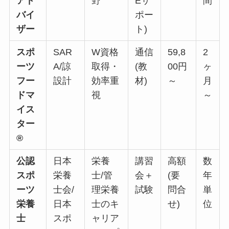
アド
野
Eサ
間
バイ
ポー
ザー
ト)
スポ
SAR
W資格
通信
59,8
2
ーツ
A/諒
取得・
(教
00円
ヶ
フー
設計
効率重
材)
～
月
ドマ
視
～
イス
ター
®
公認
日本
栄養
講習
高額
数
スポ
栄養
士/管
会＋
(要
年
ーツ
士会/
理栄養
試験
問合
単
栄養
日本
士のキ
せ)
位
士
スポ
ャリア