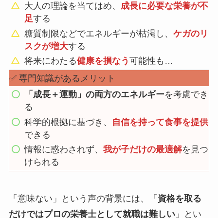
大人の理論を当てはめ、
成長に必要な栄養が不
足
する
糖質制限などでエネルギーが枯渇し、
ケガのリ
スクが増大
する
将来にわたる
健康を損なう
可能性も…
✅ 専門知識があるメリット
「成長＋運動」の両方のエネルギー
を考慮でき
る
科学的根拠に基づき、
自信を持って食事を提供
できる
情報に惑わされず、
我が子だけの最適解
を見つ
けられる
「意味ない」という声の背景には、「
資格を取る
だけではプロの栄養士として就職は難しい
」とい