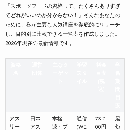
「スポーツフードの資格って、
たくさんありすぎ
てどれがいいのか分からない！
」そんなあなたの
ために、私が主要な人気講座を徹底的にリサーチ
し、目的別に比較できる一覧表を作成しました。
2026年現在の最新情報です。
資格
運営
主なタ
学習
料金
学
名
団体
ーゲッ
スタ
目安
習
ト
イル
(税
期
込)
間
目
安
アス
日本
本格
通信
73,7
最
リー
アス
派・プ
(WE
00円
短