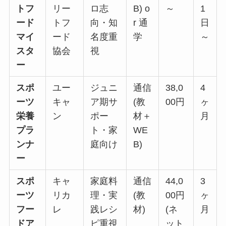
トフ
リー
ロ志
B) o
～
1
ード
トフ
向・知
r 通
日
マイ
ード
名度重
学
～
スタ
協会
視
ー
スポ
ユー
ジュニ
通信
38,0
4
ーツ
キャ
ア期サ
(教
00円
ヶ
栄養
ン
ポー
材＋
月
プラ
ト・家
WE
ンナ
庭向け
B)
ー
スポ
キャ
家庭料
通信
44,0
3
ーツ
リカ
理・実
(教
00円
ヶ
フー
レ
践レシ
材)
(ネ
月
ドア
ピ重視
ット