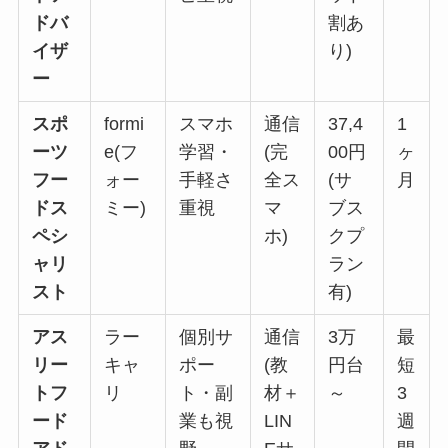
ドバ
割あ
イザ
り)
ー
スポ
formi
スマホ
通信
37,4
1
ーツ
e(フ
学習・
(完
00円
ヶ
フー
ォー
手軽さ
全ス
(サ
月
ドス
ミー)
重視
マ
ブス
ペシ
ホ)
クプ
ャリ
ラン
スト
有)
アス
ラー
個別サ
通信
3万
最
リー
キャ
ポー
(教
円台
短
トフ
リ
ト・副
材＋
～
3
ード
業も視
LIN
週