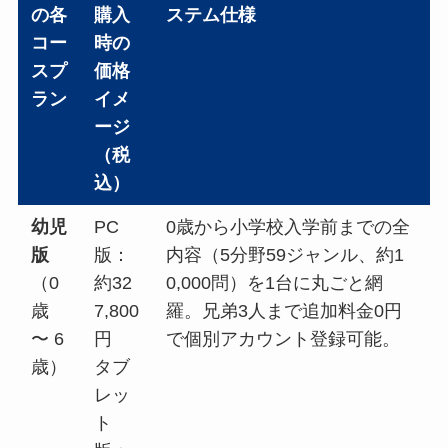
の各
購入
ステム仕様
コー
時の
スプ
価格
ラン
イメ
ージ
（税
込）
幼児
PC
0歳から小学校入学前までの全
版
版：
内容（5分野59ジャンル、約1
（0
約32
0,000問）を1台に丸ごと網
歳
7,800
羅。兄弟3人まで追加料金0円
〜 6
円
で個別アカウント登録可能。
歳）
タブ
レッ
ト