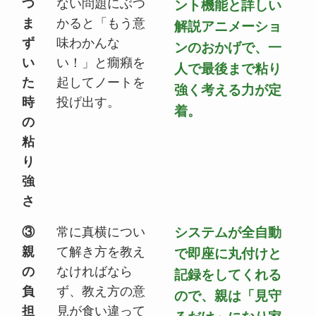
つ
ない問題にぶつ
ント機能と詳しい
ま
かると「もう意
解説アニメーショ
ず
味わかんな
ンのおかげで、一
い
い！」と癇癪を
人で最後まで粘り
た
起してノートを
強く考える力が定
時
投げ出す。
着。
の
粘
り
強
さ
③
常に真横につい
システムが全自動
親
て解き方を教え
で即座に丸付けと
の
なければなら
記録をしてくれる
負
ず、教え方の意
ので、親は「見守
担
見が食い違って