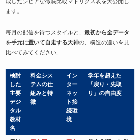
成したシビアな徹底比較マトリクス表を大公開し
ます。
毎月の配信を待つスタイルと、
最初から全データ
を手元に置いて自走する天神
の、構造の違いを見
比べてみてください。
検討
料金シス
イン
学年を超えた
した
テムの仕
ター
「戻り・先取
主要
組みと特
ネッ
り」の自由度
デジ
徴
ト接
タル
続環
教材
境
名