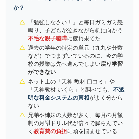
か？
「勉強しなさい！」と毎日ガミガミ怒
鳴り、子どもが泣きながら机に向かう
不毛な親子喧嘩
に疲れ果てた
過去の学年の特定の単元（九九や分数
など）でつまずいているのに、今の学
校の授業は先へ進んでしまい
戻り学習
ができない
ネット上の「天神 教材 口コミ」や
「天神教材 いくら」と調べても、
不透
明な料金システムの真相
がよく分から
ない
兄弟や姉妹の人数が多く、毎月の月額
制の月謝ドリル代が倍々で膨らんでい
く
教育費の負担
に頭を悩ませている