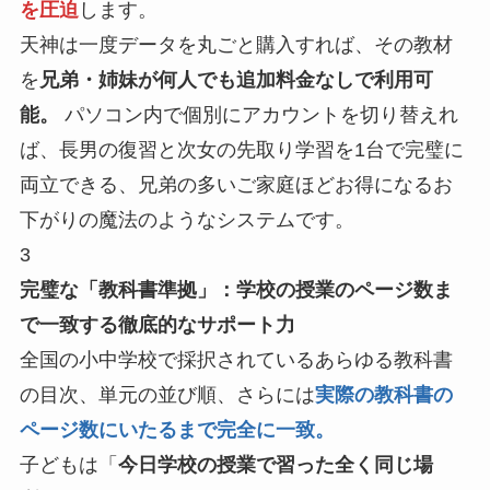
を圧迫
します。
天神は一度データを丸ごと購入すれば、その教材
を
兄弟・姉妹が何人でも追加料金なしで利用可
能。
パソコン内で個別にアカウントを切り替えれ
ば、長男の復習と次女の先取り学習を1台で完璧に
両立できる、兄弟の多いご家庭ほどお得になるお
下がりの魔法のようなシステムです。
3
完璧な「教科書準拠」：学校の授業のページ数ま
で一致する徹底的なサポート力
全国の小中学校で採択されているあらゆる教科書
の目次、単元の並び順、さらには
実際の教科書の
ページ数にいたるまで完全に一致。
子どもは「
今日学校の授業で習った全く同じ場