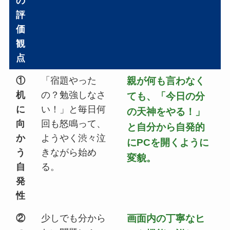
の
評
価
観
点
①
「宿題やった
親が何も言わなく
机
の？勉強しなさ
ても、「今日の分
に
い！」と毎日何
の天神をやる！」
向
回も怒鳴って、
と自分から自発的
か
ようやく渋々泣
にPCを開くように
う
きながら始め
変貌。
自
る。
発
性
②
少しでも分から
画面内の丁寧なヒ