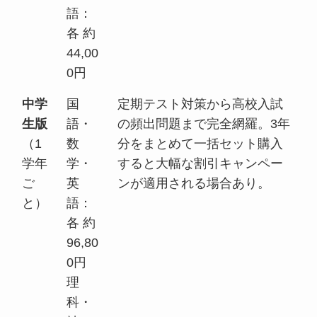
語：
各 約
44,00
0円
中学
国
定期テスト対策から高校入試
生版
語・
の頻出問題まで完全網羅。3年
（1
数
分をまとめて一括セット購入
学年
学・
すると大幅な割引キャンペー
ご
英
ンが適用される場合あり。
と）
語：
各 約
96,80
0円
理
科・