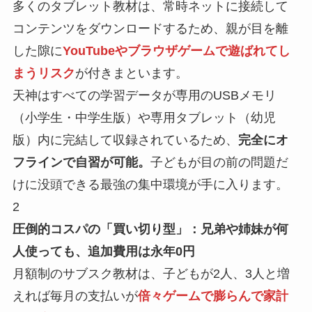
多くのタブレット教材は、常時ネットに接続して
コンテンツをダウンロードするため、親が目を離
した隙に
YouTubeやブラウザゲームで遊ばれてし
まうリスク
が付きまといます。
天神はすべての学習データが専用のUSBメモリ
（小学生・中学生版）や専用タブレット（幼児
版）内に完結して収録されているため、
完全にオ
フラインで自習が可能。
子どもが目の前の問題だ
けに没頭できる最強の集中環境が手に入ります。
2
圧倒的コスパの「買い切り型」：兄弟や姉妹が何
人使っても、追加費用は永年0円
月額制のサブスク教材は、子どもが2人、3人と増
えれば毎月の支払いが
倍々ゲームで膨らんで家計