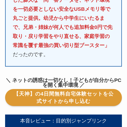
を一切必要としない安全なUSBメモリ等で
丸ごと提供。幼児から中学生にいたるま
で、兄弟・姉妹が何人でも追加料金0円で先
取り・戻り学習をやり直せる、家庭学習の
常識を覆す最強の買い切り型ブースター」
だったのです。
＼ ネットの誘惑は一切なし！子どもが自分からPC
を開く集中環境 ／
【天神】の4日間無料自宅体験セットを公
式サイトから申し込む
本音レビュー：目的別ジャンプリンク