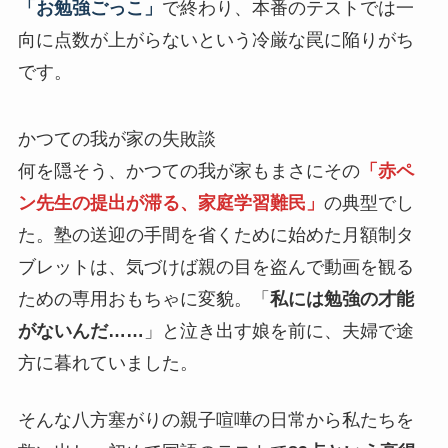
「お勉強ごっこ」
で終わり、本番のテストでは一
向に点数が上がらないという冷厳な罠に陥りがち
です。
かつての我が家の失敗談
何を隠そう、かつての我が家もまさにその
「赤ペ
ン先生の提出が滞る、家庭学習難民」
の典型でし
た。塾の送迎の手間を省くために始めた月額制タ
ブレットは、気づけば親の目を盗んで動画を観る
ための専用おもちゃに変貌。「
私には勉強の才能
がないんだ……
」と泣き出す娘を前に、夫婦で途
方に暮れていました。
そんな八方塞がりの親子喧嘩の日常から私たちを