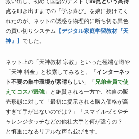
救い出し、初めて国語のテストで
89点という高得
点
を叩き出すまでの「学ぶ喜び」を娘に授けてく
れたのが、ネットの誘惑を物理的に断ち切る異色
の買い切りシステム
【デジタル家庭学習教材『天
神』】
でした。
ネット上の「天神教材 宗教」といった極端な噂や
「天神 料金」と検索してみると、「
インターネッ
ト不要の集中環境が素晴らしい
」「
兄弟全員で使
えてコスパ最強
」と絶賛される一方で、独自の販
売形態に対して「最初に提示される購入価格が高
すぎて手が出ないのでは？」「スマイルゼミやチ
ャレンジタッチなどの他社大手と何が違うの？」
と慎重になるリアルな声も並びます。