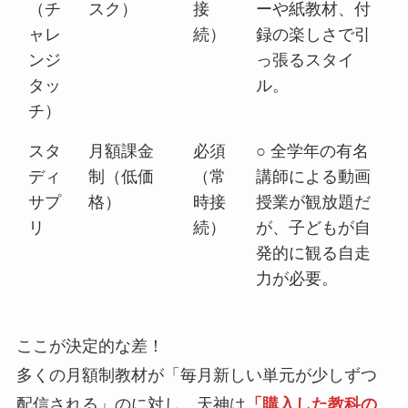
（チ
スク）
接
ーや紙教材、付
ャレ
続）
録の楽しさで引
ンジ
っ張るスタイ
タッ
ル。
チ）
スタ
月額課金
必須
○ 全学年の有名
ディ
制（低価
（常
講師による動画
サプ
格）
時接
授業が観放題だ
リ
続）
が、子どもが自
発的に観る自走
力が必要。
ここが決定的な差！
多くの月額制教材が「毎月新しい単元が少しずつ
配信される」のに対し、天神は
「購入した教科の