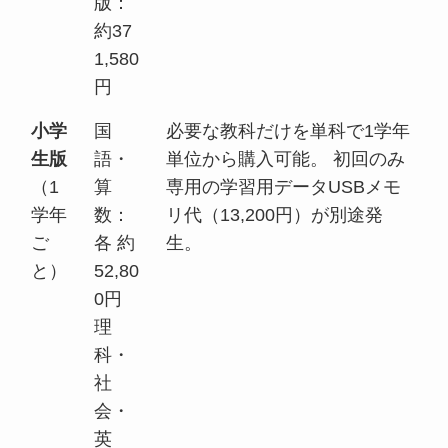
版：
約37
1,580
円
小学
国
必要な教科だけを単科で1学年
生版
語・
単位から購入可能。 初回のみ
（1
算
専用の学習用データUSBメモ
学年
数：
リ代（13,200円）が別途発
ご
各 約
生。
と）
52,80
0円
理
科・
社
会・
英