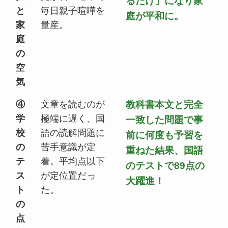
るだけ」になり家
と
毎日親子喧嘩を
庭が平和に。
家
量産。
庭
の
空
気
④
文章を読むのが
教科書本文と完全
学
極端に遅く、国
一致した問題で事
校
語の読解問題に
前に何度も予習を
の
苦手意識が定
重ねた結果、
国語
テ
着。平均点以下
のテストで89点の
ス
が定位置だっ
大躍進！
ト
た。
の
点