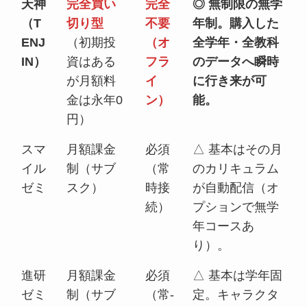
天神
完全買い
完全
◎ 無制限の無学
（T
切り型
不要
年制。購入した
ENJ
（初期投
（オ
全学年・全教科
IN）
資はある
フラ
のデータへ瞬時
が月額料
イ
に行き来が可
金は永年0
ン）
能。
円）
スマ
月額課金
必須
△ 基本はその月
イル
制（サブ
（常
のカリキュラム
ゼミ
スク）
時接
が自動配信（オ
続）
プションで無学
年コースあ
り）。
進研
月額課金
必須
△ 基本は学年固
ゼミ
制（サブ
（常-
定。キャラクタ