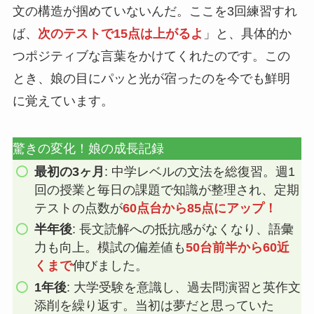
文の構造が掴めていないんだ。ここを3回練習すれ
ば、
次のテストで15点は上がるよ
」と、具体的か
つポジティブな言葉をかけてくれたのです。この
とき、娘の目にパッと光が宿ったのを今でも鮮明
に覚えています。
驚きの変化！娘の成長記録
最初の3ヶ月
: 中学レベルの文法を総復習。週1
回の授業と毎日の課題で知識が整理され、定期
テストの点数が
60点台から85点にアップ！
半年後
: 長文読解への抵抗感がなくなり、語彙
力も向上。模試の偏差値も
50台前半から60近
くまで
伸びました。
1年後
: 大学受験を意識し、過去問演習と英作文
添削を繰り返す。当初は夢だと思っていた