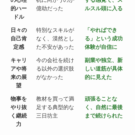
的ハー
億劫だった
ルスル頭に入る
ドル
日々の
特別なスキルが
「やればでき
自己肯
なく、漠然とし
る」という成功
定感
た不安があった
体験が自信に
キャリ
今の会社を続け
副業や独立、新
アや将
る以外の選択肢
しい道筋が具体
来の展
がなかった
的に見えた
望
物事を
教材を買って満
頑張ることな
やり抜
足する典型的な
く、自然に最後
く継続
三日坊主
まで続けられた
力