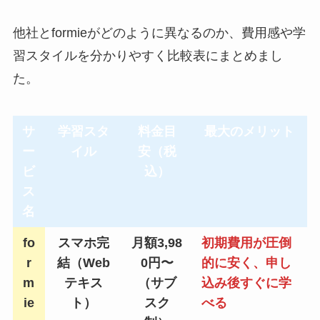
他社とformieがどのように異なるのか、費用感や学
習スタイルを分かりやすく比較表にまとめまし
た。
サ
学習スタ
料金目
最大のメリット
ー
イル
安（税
ビ
込）
ス
名
fo
スマホ完
月額3,98
初期費用が圧倒
r
結（Web
0円〜
的に安く、申し
m
テキス
（サブ
込み後すぐに学
ie
ト）
スク
べる