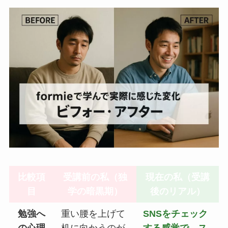
比較項
受講前の私（独
現在の私（受講
目
学の暗黒期）
後のリアル）
勉強へ
重い腰を上げて
SNSをチェック
の心理
机に向かうのが
する感覚で、ス