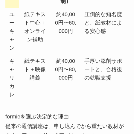
制）
ユ
紙テキス
約40,00
圧倒的な知名度
ー
ト中心＋
0円〜60,
と、紙教材によ
キ
オンライ
000円
る安心感
ャ
ン補助
ン
キ
紙テキス
約40,00
手厚い添削サポ
ャ
ト＋映像
0円〜80,
ートと、合格後
リ
講義
000円
の就職支援
カ
レ
formieを選ぶ決定的な理由
従来の通信講座は、申し込んでから重たい教材が