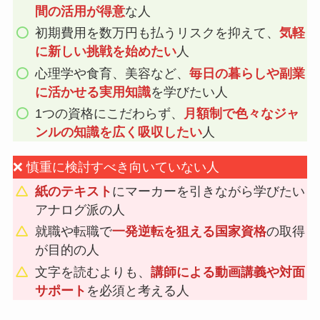
間の活用が得意
な人
初期費用を数万円も払うリスクを抑えて、
気軽
に新しい挑戦を始めたい
人
心理学や食育、美容など、
毎日の暮らしや副業
に活かせる実用知識
を学びたい人
1つの資格にこだわらず、
月額制で色々なジャ
ンルの知識を広く吸収したい
人
❌ 慎重に検討すべき向いていない人
紙のテキスト
にマーカーを引きながら学びたい
アナログ派の人
就職や転職で
一発逆転を狙える国家資格
の取得
が目的の人
文字を読むよりも、
講師による動画講義や対面
サポート
を必須と考える人