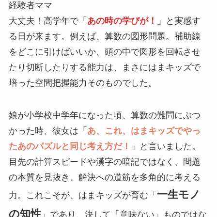
経験者ママ
大丈夫！高学年で「
あの時の学びが！
」と実感す
る日が来ます。例えば、算数の図形問題。補助線
をどこに引けばいいか、頭の中で図形を回転させ
たり切断したりする能力は、まさにはまキッズで
培った空間把握能力そのものでした。
娘が小学校中学年になった頃、算数の難問にぶつ
かった時、彼女は「
あ、これ、はまキッズでやっ
たあのパズルと同じ考え方だ！
」と言いました。
目先の計算スピードや漢字の暗記ではなく、問題
の本質を見抜き、解決への道筋を多角的に考える
一生モノ
力。これこそが、はまキッズが育む「
の知性
」であり、決して「意味ない」ものではな