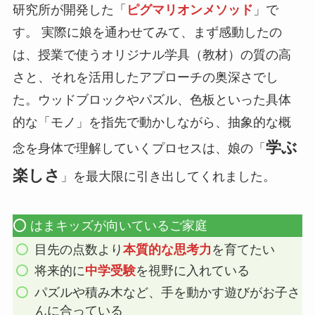
研究所が開発した「
ピグマリオンメソッド
」で
す。 実際に娘を通わせてみて、まず感動したの
は、授業で使うオリジナル学具（教材）の質の高
さと、それを活用したアプローチの奥深さでし
た。ウッドブロックやパズル、色板といった具体
的な「モノ」を指先で動かしながら、抽象的な概
学ぶ
念を身体で理解していくプロセスは、娘の「
楽しさ
」を最大限に引き出してくれました。
⭕️ はまキッズが向いているご家庭
目先の点数より
本質的な思考力
を育てたい
将来的に
中学受験
を視野に入れている
パズルや積み木など、手を動かす遊びがお子さ
んに合っている