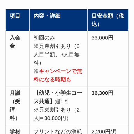
項目
内容・詳細
目安金額（税
込）
入会
初回のみ
33,000円
金
※兄弟割引あり（2
人目半額、3人目無
料）
※
キャンペーンで無
料になる時期も
月謝
【幼児・小学生コー
36,300円
（受
ス共通】
週1回
講
※兄弟割引あり（2
料）
人目30,800円）
学材
プリントなどの消耗
2,200円/月