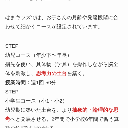
はまキッズでは、お子さんの月齢や発達段階に合
わせて細かくコースが設定されています。
STEP
幼児コース（年少下〜年長）
指先を使い、具体物（学具）を操作しながら脳全
体を刺激し、
思考力の土台
を築く。
授業時間：
週1回 50分
STEP
小学生コース（小1・小2）
幼児期に築いた土台を、より
抽象的・論理的な思
考
へと発展させる。2年間で小学校6年間で習う算