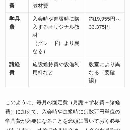
費
教材費
学具
入会時や進級時に購
約19,955円～
費
入するオリジナル教
33,375円
材
（グレードにより異
なる）
諸経
施設維持費や設備利
教室により異
費
用料など
なる（要確
認）
このように、毎月の固定費（月謝＋学材費＋諸経
費）に加えて、入会時や進級時には数万円単位の
学具費が必要になることを念頭に置いておく必要