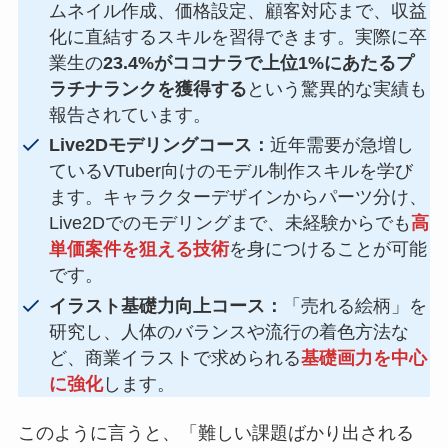
ムネイル作成、価格設定、顧客対応まで、収益
化に直結するスキルを習得できます。実際に卒
業生の
23.4%がココナラで上位1%にあたるプ
ラチナランクを獲得する
という驚異的な実績も
報告されています。
Live2Dモデリングコース：
近年需要が急増し
ているVTuber向けのモデル制作スキルを学び
ます。キャラクターデザインからパーツ分け、
Live2Dでのモデリングまで、未経験からでも
高
単価案件を狙える技術
を身につけることが可能
です。
イラスト基礎力向上コース：
「売れる絵柄」を
研究し、人体のバランスや流行の着色方法な
ど、商業イラストで求められる
基礎画力を中心
に強化
します。
このように言うと、「難しい課題ばかり出される