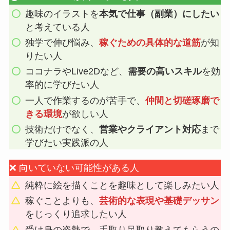
趣味のイラストを
本気で仕事（副業）にしたい
と考えている人
独学で伸び悩み、
稼ぐための具体的な道筋
が知
りたい人
ココナラやLive2Dなど、
需要の高いスキル
を効
率的に学びたい人
一人で作業するのが苦手で、
仲間と切磋琢磨で
きる環境
が欲しい人
技術だけでなく、
営業やクライアント対応
まで
学びたい実践派の人
❌ 向いていない可能性がある人
純粋に絵を描くことを趣味として楽しみたい人
稼ぐことよりも、
芸術的な表現や基礎デッサン
をじっくり追求したい人
受け身の姿勢で、手取り足取り教えてもらうの