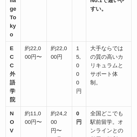
lla
No.1で通いや
ge
すい。
To
ky
o
E
約22,0
約22,0
1
大手ならでは
C
00円〜
00円
5,
の質の高いカ
C
0
リキュラムと
外
0
サポート体
語
0
制。
学
円
院
N
約11,0
約24,2
0
全国どこでも
O
00円〜
00
円
駅前留学。オ
V
円〜
ンラインとの