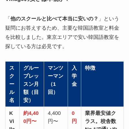
「
他のスクールと比べて本当に安いの？
」という
疑問にお答えするため、主要な韓国語教室と料金
を比較しました。東京エリアで安い韓国語教室を
探している方は必見です。
ス
グルー
マンツ
入
特徴
ク
プレッ
ーマン
学
ー
スン月
（1
金
ル
額（目
回）
名
安）
K
約4,40
4,400
0
業界最安値ク
Vi
0円〜
円〜
円
ラス。校舎数