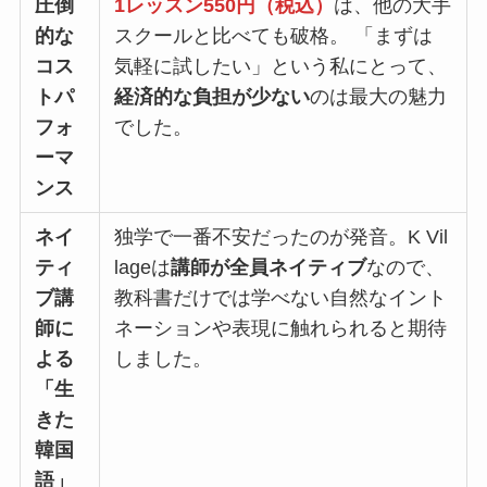
圧倒
1レッスン550円（税込）
は、他の大手
的な
スクールと比べても破格。 「まずは
コス
気軽に試したい」という私にとって、
トパ
経済的な負担が少ない
のは最大の魅力
フォ
でした。
ーマ
ンス
ネイ
独学で一番不安だったのが発音。K Vil
ティ
lageは
講師が全員ネイティブ
なので、
ブ講
教科書だけでは学べない自然なイント
師に
ネーションや表現に触れられると期待
よる
しました。
「生
きた
韓国
語」