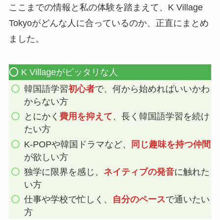
ここまでの情報と私の体験を踏まえて、K Village
Tokyoがどんな人に合っているのか、正直にまとめ
ました。
⭕️ K Villageがピッタリな人
韓国語学習
初心者
で、何から始めればいいかわ
からない方
とにかく
費用を抑えて
、長く韓国語学習を続け
たい方
K-POPや韓国ドラマなど、
同じ趣味を持つ仲間
が欲しい方
独学に限界を感じ、
ネイティブの発音
に触れた
い方
仕事や学校で忙しく、
自分のペース
で通いたい
方