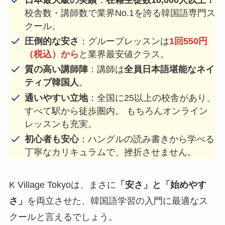
校舎数・講師数で業界No.1を誇る韓国語専門ス
クール。
圧倒的な安さ
：グループレッスンは
1回550円
（税込）から
と業界最安値クラス。
質の高い講師陣
：講師は
全員日本語堪能なネイ
ティブ韓国人
。
通いやすい立地
：全国に25以上の校舎があり、
すべて駅から徒歩圏内。 もちろんオンライン
レッスンも充実。
初心者も安心
：ハングルの読み書きから学べる
丁寧なカリキュラムで、挫折させません。
K Village Tokyoは、まさに
「安さ」と「始めやす
さ」
を両立させた、韓国語学習の入門に最適なス
クールと言えるでしょう。