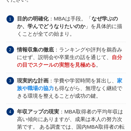
目的の明確化
：MBAは手段。「
なぜ学ぶの
か、学んでどうなりたいのか
」を具体的に描
くことが全ての始まり。
情報収集の徹底
：ランキングや評判を鵜呑み
にせず、説明会や卒業生の話を通じて、
自分
の目でスクールの実態を見極める
。
現実的な計画
：学費や学習時間を算出し、
家
族や職場の協力
も得ながら、無理なく継続で
きる環境を整えることが成功の鍵。
年収アップの現実
：MBA取得者の平均年収は
高い傾向にありますが、成果は本人の努力次
第です。 ある調査では、国内MBA取得者の転