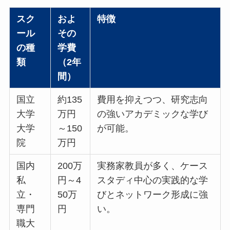
スク
およ
特徴
ール
その
の種
学費
類
（2年
間）
国立
約135
費用を抑えつつ、研究志向
大学
万円
の強いアカデミックな学び
大学
～150
が可能。
院
万円
国内
200万
実務家教員が多く、ケース
私
円～4
スタディ中心の実践的な学
立・
50万
びとネットワーク形成に強
専門
円
い。
職大