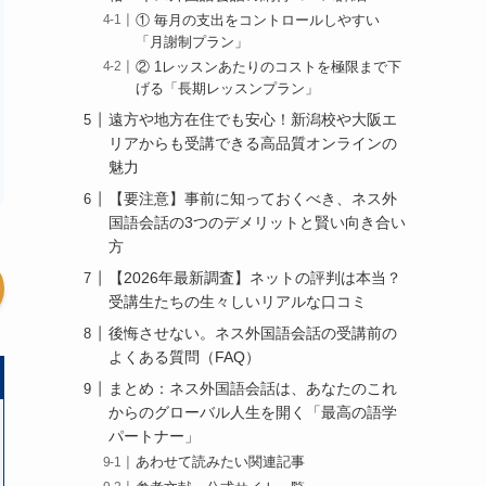
① 毎月の支出をコントロールしやすい
「月謝制プラン」
② 1レッスンあたりのコストを極限まで下
げる「長期レッスンプラン」
遠方や地方在住でも安心！新潟校や大阪エ
リアからも受講できる高品質オンラインの
魅力
【要注意】事前に知っておくべき、ネス外
国語会話の3つのデメリットと賢い向き合い
方
【2026年最新調査】ネットの評判は本当？
受講生たちの生々しいリアルな口コミ
後悔させない。ネス外国語会話の受講前の
よくある質問（FAQ）
まとめ：ネス外国語会話は、あなたのこれ
からのグローバル人生を開く「最高の語学
パートナー」
あわせて読みたい関連記事