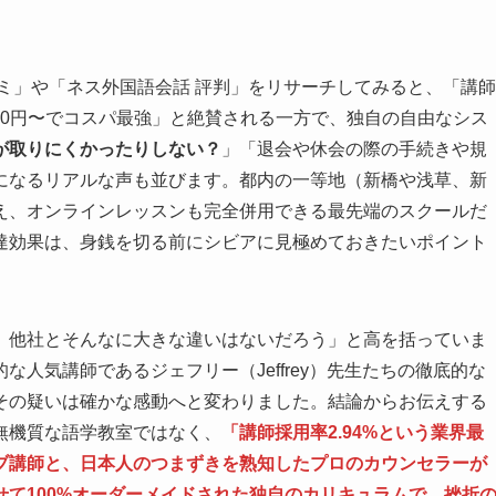
ミ」や「ネス外国語会話 評判」をリサーチしてみると、「講師
400円〜でコスパ最強」と絶賛される一方で、独自の自由なシス
が取りにくかったりしない？
」「退会や休会の際の手続きや規
になるリアルな声も並びます。都内の一等地（新橋や浅草、新
え、オンラインレッスンも完全併用できる最先端のスクールだ
達効果は、身銭を切る前にシビアに見極めておきたいポイント
、他社とそんなに大きな違いはないだろう」と高を括っていま
人気講師であるジェフリー（Jeffrey）先生たちの徹底的な
その疑いは確かな感動へと変わりました。結論からお伝えする
無機質な語学教室ではなく、
「講師採用率2.94%という業界最
ブ講師と、日本人のつまずきを熟知したプロのカウンセラーが
て100%オーダーメイドされた独自のカリキュラムで、挫折