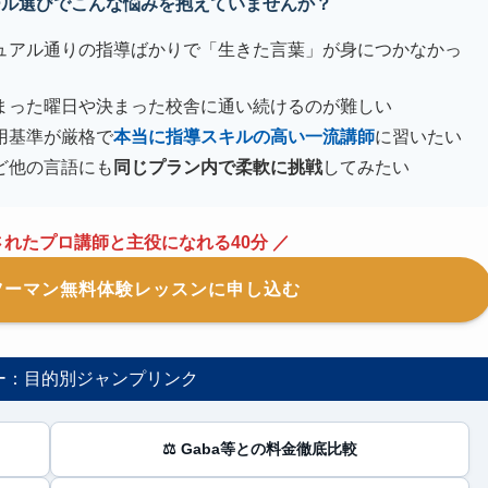
クール選びでこんな悩みを抱えていませんか？
ュアル通りの指導ばかりで「生きた言葉」が身につかなかっ
まった曜日や決まった校舎に通い続けるのが難しい
用基準が厳格で
本当に指導スキルの高い一流講師
に習いたい
ど他の言語にも
同じプラン内で柔軟に挑戦
してみたい
選されたプロ講師と主役になれる40分 ／
ツーマン無料体験レッスンに申し込む
ー：目的別ジャンプリンク
⚖️ Gaba等との料金徹底比較