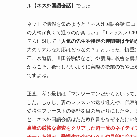
ル
【ネス外国語会話】
でした。
ネットで情報を集めようと「ネス外国語会話 口コ
の人柄が良くて通うのが楽しい」「1レッスン3,
テムに対して「
人気の先生や特定の時間帯は予約
約のリアルな対応はどうなの？」といった、慎重
宿、水道橋、世田谷駒沢など）や新潟に校舎を構
からこそ、後悔しないように実際の授業の質や上
ですよね。
正直、私も最初は「マンツーマンだからといって
した。しかし、妻のレッスンの送り迎えや、代表的な
受講生ファーストの姿勢を目の当たりにした今、
と、ネス外国語会話はただ教科書をなぞるだけの
高峰の厳格な審査をクリアした超一流のネイティ
チームを組み、受講生の今のレベルや目的に合わせ