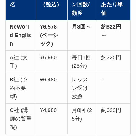
名
（税込）
ン回数/
あたり単
頻度
価
NeWorl
¥6,578
月8回～
約822円
d Englis
(ベーシ
～
h
ック)
A社 (大
¥6,980
毎日1回
約225円
手)
(25分)
B社 (予
¥6,480
レッス
–
約不要
ン受け
型)
放題
C社 (講
¥4,980
月8回 (2
約622円
師の質重
5分)
視)