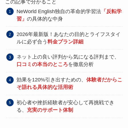
この記事で分かること
NeWorld English独自の革命的学習法
「反転学
習」
の具体的な中身
2026年最新版！あなたの目的とライフスタイ
ルに必ず合う
料金プラン詳細
ネット上の良い評判から気になる評判まで、
口コミの本当のところ
を徹底分析
効果を120%引き出すための、
体験者だからこ
そ語れる具体的な活用術
初心者や挫折経験者が安心して再挑戦でき
る、
充実のサポート体制