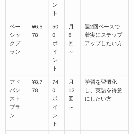
ン
ト
ベー
¥6,5
50
月
週2回ペースで
シッ
78
0
8
着実にステップ
クプ
ポ
回
アップしたい方
ラン
イ
～
ン
ト
アド
¥8,7
74
月
学習を習慣化
バン
78
0
12
し、英語を得意
スト
ポ
回
にしたい方
プラ
イ
～
ン
ン
ト