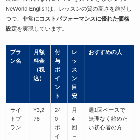
NeWorld Englishは、レッスンの質の高さを維持し
つつ、非常に
コストパフォーマンスに優れた価格
設定
を実現しています。
プラ
月額
付
レ
おすすめの人
ン名
料金
与
ッ
（税
ポ
ス
込）
イ
ン
ン
目
ト
安
ライ
¥3,2
24
月
週1回ペースで
トプ
78
0
4
無理なく始めた
ラン
ポ
回
い初心者の方
イ
～