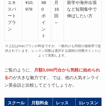
エキ
¥10,
98
月
留学や海外出張
スパ
978
0
16
など短期集中で
ート
ポ
回
伸ばしたい方
プラ
イ
～
ン
ン
ト
※上記はKidsプランの料金ですが、一般向けも同様の価格帯で提
供されています。レッスン回数は選択する講師の消費ポイントに
よって変動します。
ご覧のように、
月額3,000円台から気軽に始められ
る
のが大きな魅力です。 では、他の人気オンライ
ン英会話と比較してどうでしょうか。
スクール
月額料金
レッス
1レッスン