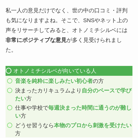
私一人の意見だけでなく、世の中の口コミ・評判
も気になりますよね。そこで、SNSやネット上の
声をリサーチしてみると、オトノミチシルベには
非常にポジティブな意見
が多く見受けられまし
た。
⭕️ オトノミチシルベが向いている人
音楽を純粋に楽しみたい初心者
の方
決まったカリキュラムより
自分のペースで学び
たい
方
仕事や学校で
毎週決まった時間に通うのが難し
い
方
どうせ習うなら
本物のプロから刺激を受けたい
方