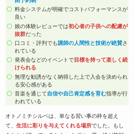
由予約制
料金システムが明確でコストパフォーマンスが
良い
娘の体験レビューでは
初心者の子供への配慮が
抜群
だった
口コミ・評判でも
講師の人間性と技術が絶賛
さ
れている
発表会などのイベントで
目標を持って楽しく続
けられる
無理な勧誘がなく納得した上で入会を決められ
る安心感がある
音楽を通じて
自信や自己肯定感を育む
指導が行
われている
オトノミチシルベは、単なる習い事の枠を超え
て、
生活に彩りを与えてくれる場所
でした。もし