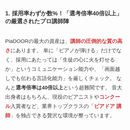
1. 採用率わずか数%！「選考倍率40倍以上」
の厳選されたプロ講師陣
PiaDOORの最大の資産は、
講師の圧倒的な質の高
さ
にあります。 単に「ピアノが弾ける」だけでな
く、採用にあたっては「生徒の心に火を灯せる
か」というコミュニケーション能力や、「画面越
しでも伝わる言語化能力」を厳しくチェック。 な
んと
選考倍率は40倍以上
という超難関です。 音大
出身者はもちろん、現役のピアニストや
コンクー
ル
入賞者など、業界トップクラスの「
ピアドア 講
師
」を独占できる贅沢な環境が整っています。