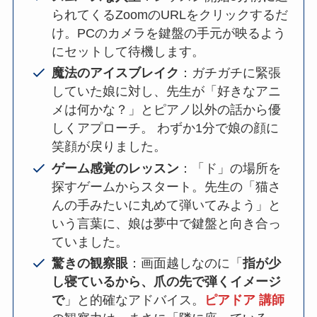
られてくるZoomのURLをクリックするだ
け。PCのカメラを鍵盤の手元が映るよう
にセットして待機します。
魔法のアイスブレイク
：ガチガチに緊張
していた娘に対し、先生が「好きなアニ
メは何かな？」とピアノ以外の話から優
しくアプローチ。 わずか1分で娘の顔に
笑顔が戻りました。
ゲーム感覚のレッスン
：「ド」の場所を
探すゲームからスタート。先生の「猫さ
んの手みたいに丸めて弾いてみよう」と
いう言葉に、娘は夢中で鍵盤と向き合っ
ていました。
驚きの観察眼
：画面越しなのに「
指が少
し寝ているから、爪の先で弾くイメージ
で
」と的確なアドバイス。
ピアドア 講師