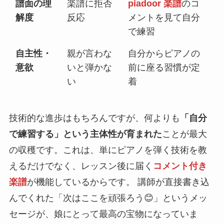
譜面の理
楽譜に拒否
piadoor 楽譜
のコ
解度
反応
メントを見て自分
で練習
自主性・
親が言わな
自分からピアノの
意欲
いと弾かな
前に座る習慣が定
い
着
技術的な進歩はもちろんですが、何よりも
「自分
で練習する」という主体性が育まれた
ことが最大
の収穫です。これは、単にピアノを弾く技術を教
えるだけでなく、レッスン後に届く
コメント付き
楽譜
が機能しているからです。 講師が直接書き込
んでくれた「次はここを頑張ろう😊」というメッ
セージが、娘にとって最高の宝物になっていま