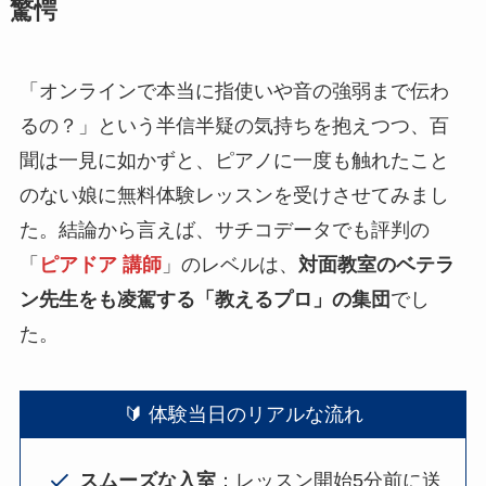
驚愕
「オンラインで本当に指使いや音の強弱まで伝わ
るの？」という半信半疑の気持ちを抱えつつ、百
聞は一見に如かずと、ピアノに一度も触れたこと
のない娘に無料体験レッスンを受けさせてみまし
た。結論から言えば、サチコデータでも評判の
「
ピアドア 講師
」のレベルは、
対面教室のベテラ
ン先生をも凌駕する「教えるプロ」の集団
でし
た。
🔰 体験当日のリアルな流れ
スムーズな入室
：レッスン開始5分前に送