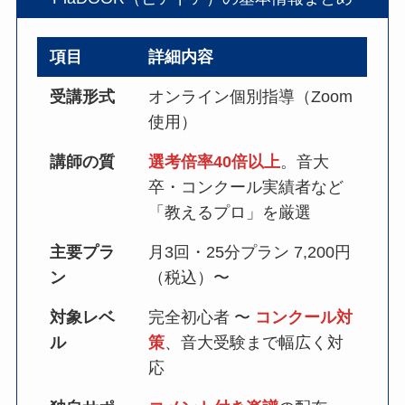
項目
詳細内容
受講形式
オンライン個別指導（Zoom
使用）
講師の質
選考倍率40倍以上
。音大
卒・コンクール実績者など
「教えるプロ」を厳選
主要プラ
月3回・25分プラン 7,200円
ン
（税込）〜
対象レベ
完全初心者 〜
コンクール対
ル
策
、音大受験まで幅広く対
応