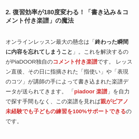
2. 復習効率が180度変わる！「書き込み＆コ
メント付き楽譜」の魔法
オンラインレッスン最大の懸念は「
終わった瞬間
に内容を忘れてしまうこと
」。これを解決するの
がPiaDOOR独自の
コメント付き楽譜
です。 レッス
ン直後、その日に指摘された「指使い」や「表現
のコツ」が講師の手によって書き込まれた楽譜デ
ータが送られてきます。 「
piadoor 楽譜
」を自力
で探す手間もなく、この楽譜を見れば
親がピアノ
未経験でも子どもの練習を100%サポートできる
の
です。