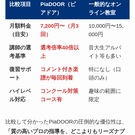
比較項目
PiaDOOR（ピ
一般的なオン
アドア）
ライン教室
月額料金
7,200円〜（月3
10,000円〜15,
（目安）
回）
000円
講師の選
選考倍率40倍以
音大生アルバ
考基準
上
イト等も多い
復習サポ
コメント付き楽
特になし（口
ート
譜が毎回到着
頭のみ）
ハイレベ
コンクール対策
趣味の範囲に
ル対応
コース有
限定
比較して分かったPiaDOORの圧倒的な優位性は、
「質の高いプロの指導を、どこよりもリーズナブ