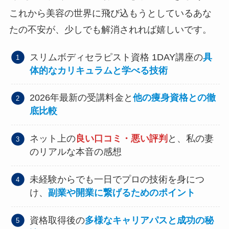
これから美容の世界に飛び込もうとしているあな
たの不安が、少しでも解消されれば嬉しいです。
スリムボディセラピスト資格 1DAY講座の
具
体的なカリキュラムと学べる技術
2026年最新の受講料金と
他の痩身資格との徹
底比較
ネット上の
良い口コミ・悪い評判
と、私の妻
のリアルな本音の感想
未経験からでも一日でプロの技術を身につ
け、
副業や開業に繋げるためのポイント
資格取得後の
多様なキャリアパスと成功の秘