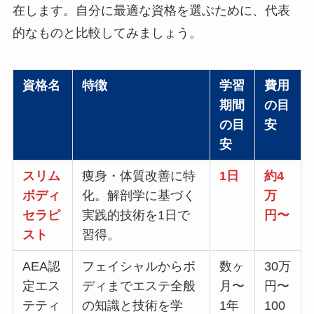
在します。自分に最適な資格を選ぶために、代表
的なものと比較してみましょう。
資格名
特徴
学習
費用
期間
の目
の目
安
安
スリム
痩身・体質改善に特
1日
約4
ボディ
化。解剖学に基づく
万
セラピ
実践的技術を1日で
円〜
スト
習得。
AEA認
フェイシャルからボ
数ヶ
30万
定エス
ディまでエステ全般
月〜
円〜
テティ
の知識と技術を学
1年
100