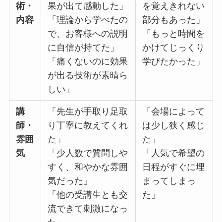
術・
果が出て感動した」
を覚えきれない
内容
「理論から学べたの
部分もあった」
で、お客様への説明
「もっと時間を
に自信が持てた」
かけてじっくり
「痛くないのに効果
学びたかった」
が出る技術が素晴ら
しい」
講
「先生が手取り足取
「会場によって
師・
り丁寧に教えてくれ
は少し狭く感じ
雰囲
た」
た」
気
「少人数で質問しや
「人気で希望の
すく、和やかな雰囲
日程がすぐに埋
気だった」
まってしまっ
「他の受講生とも交
た」
流できて刺激になっ