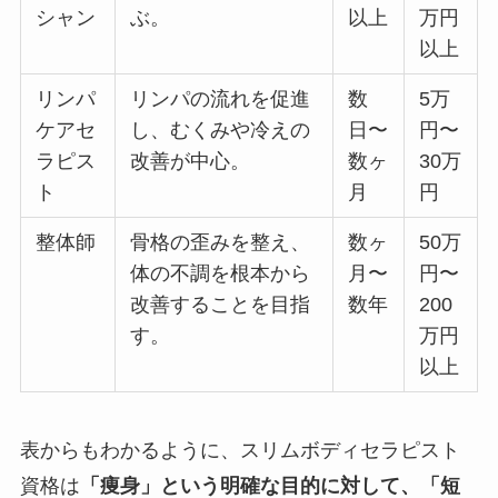
シャン
ぶ。
以上
万円
以上
リンパ
リンパの流れを促進
数
5万
ケアセ
し、むくみや冷えの
日〜
円〜
ラピス
改善が中心。
数ヶ
30万
ト
月
円
整体師
骨格の歪みを整え、
数ヶ
50万
体の不調を根本から
月〜
円〜
改善することを目指
数年
200
す。
万円
以上
表からもわかるように、スリムボディセラピスト
資格は
「痩身」という明確な目的に対して、「短