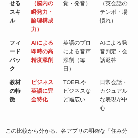
せる
（脳内の
覚・発音）
（英会話の
スキ
瞬発力・
テンポ・場
ル
論理構成
慣れ）
力）
フィ
AIによる
英語のプロ
AIによる発
ード
即時の高
による音声
音判定・会
バッ
精度添削
添削（毎
話返答
ク
日）
教材
ビジネス
TOEFLや
日常会話・
の特
英語に完
ビジネスな
カジュアル
徴
全特化
ど幅広い
な表現が中
心
この比較から分かる、各アプリの明確な「住み分