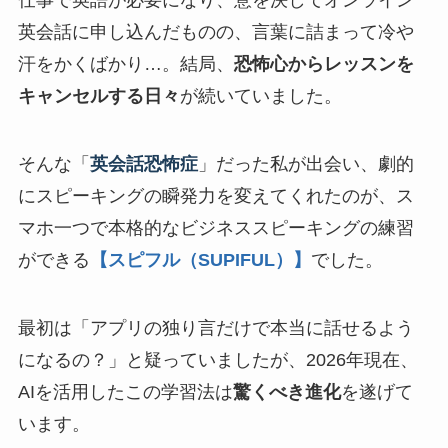
仕事で英語が必要になり、意を決してオンライン
英会話に申し込んだものの、言葉に詰まって冷や
汗をかくばかり…。結局、
恐怖心からレッスンを
キャンセルする日々
が続いていました。
そんな「
英会話恐怖症
」だった私が出会い、劇的
にスピーキングの瞬発力を変えてくれたのが、ス
マホ一つで本格的なビジネススピーキングの練習
ができる
【スピフル（SUPIFUL）】
でした。
最初は「アプリの独り言だけで本当に話せるよう
になるの？」と疑っていましたが、2026年現在、
AIを活用したこの学習法は
驚くべき進化
を遂げて
います。