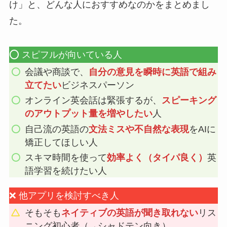
け」と、どんな人におすすめなのかをまとめまし
た。
⭕️ スピフルが向いている人
会議や商談で、
自分の意見を瞬時に英語で組み
立てたい
ビジネスパーソン
オンライン英会話は緊張するが、
スピーキング
のアウトプット量を増やしたい
人
自己流の英語の
文法ミスや不自然な表現
をAIに
矯正してほしい人
スキマ時間を使って
効率よく（タイパ良く）
英
語学習を続けたい人
❌ 他アプリを検討すべき人
そもそも
ネイティブの英語が聞き取れない
リス
ニング初心者（→シャドテン向き）