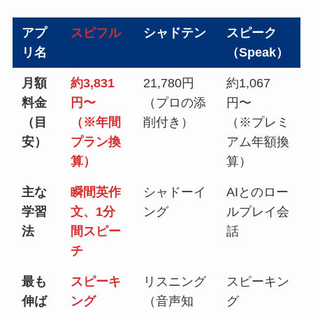
アプ
スピフル
シャドテン
スピーク
リ名
（Speak）
月額
約3,831
21,780円
約1,067
料金
円〜
（プロの添
円〜
（目
（※年間
削付き）
（※プレミ
安）
プラン換
アム年額換
算）
算）
主な
瞬間英作
シャドーイ
AIとのロー
学習
文、1分
ング
ルプレイ会
法
間スピー
話
チ
最も
スピーキ
リスニング
スピーキン
伸ば
ング
（音声知
グ