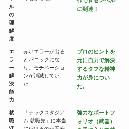
作できるレベル
ル
に到達！
の
理
解
度
エ
赤いエラーが出る
プロのヒントを
ラ
とパニックにな
元に自力で解決
ー
り、モチベーショ
するタフな精神
解
ンが消滅してい
力が身につい
決
た。
た。
能
力
就
「テックスタジア
強力なポートフ
職
ム 就職先」に本当
ォリオ（武器）
活
に行けるのか不安