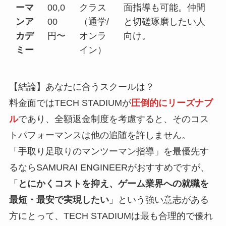
ーマ
00,0
クラス
面指導も可能。仲間
ンア
00
（通学/
と切磋琢磨したい人
カデ
円〜
オンラ
向け。
ミー
イン）
【結論】あなたに合うスクールは？
料金面ではTECH STADIUMが
圧倒的にリーズナブ
ル
であり、全額返金制度を考慮すると、そのコス
トパフォーマンスは他の追随を許しません。
「手取り足取りのマンツーマン指導」を最優先す
るならSAMURAI ENGINEERがおすすめですが、
「
とにかくコストを抑え、ゲーム業界への就職を
最短・最安で実現したい
」という強い意志がある
方にとって、TECH STADIUMは最も合理的で優れ