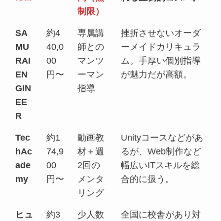
制限）
SA
約4
専属講
挫折させないオーダ
MU
40,0
師との
ーメイドカリキュラ
RAI
00
マンツ
ム。手厚い個別指導
EN
円〜
ーマン
が魅力だが高額。
GIN
指導
EE
R
Tec
約1
動画教
Unityコースなどがあ
hAc
74,9
材＋週
るが、Web制作など
ade
00
2回の
幅広いITスキルを総
my
円〜
メンタ
合的に扱う。
リング
ヒュ
約3
少人数
全国に校舎があり対