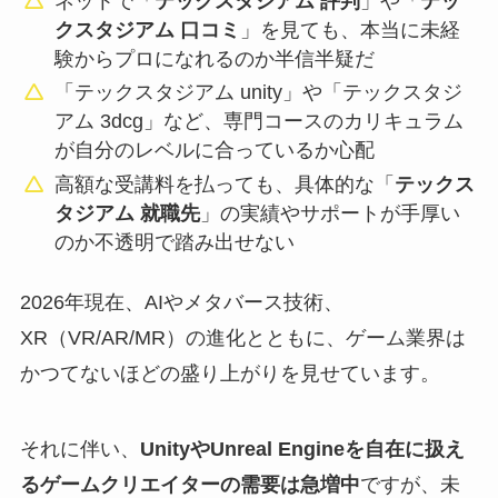
ネットで「
テックスタジアム 評判
」や「
テッ
クスタジアム 口コミ
」を見ても、本当に未経
験からプロになれるのか半信半疑だ
「テックスタジアム unity」や「テックスタジ
アム 3dcg」など、専門コースのカリキュラム
が自分のレベルに合っているか心配
高額な受講料を払っても、具体的な「
テックス
タジアム 就職先
」の実績やサポートが手厚い
のか不透明で踏み出せない
2026年現在、AIやメタバース技術、
XR（VR/AR/MR）の進化とともに、ゲーム業界は
かつてないほどの盛り上がりを見せています。
それに伴い、
UnityやUnreal Engineを自在に扱え
るゲームクリエイターの需要は急増中
ですが、未