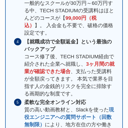
一般的なスクールが30万円～60万円す
る中、TECH STADIUMの受講料はほと
んどのコースが【
99,000円（税
込）
】。 入会金も不要で、破格の価格
設定です。
【就職成功で全額返金】という最強の
バックアップ
コース修了後、TECH STADIUM経由で
紹介された企業へ就職し、
3ヶ月間の就
業が確認できた場合
、支払った受講料
が全額戻ってきます。 本気で業界を目
指す人の金銭的リスクを完全に排除す
る画期的な制度です。
柔軟な完全オンライン対応
質の高い動画教材と、Slackを使った
現
役エンジニアへの質問サポート（回数
無制限）
により、地方在住の方や働き