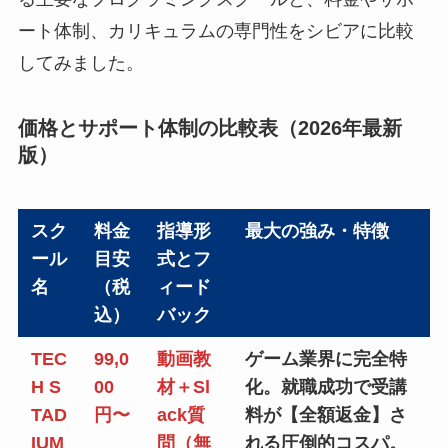
ート体制、カリキュラムの専門性をシビアに比較
してみました。
価格とサポート体制の比較表（2026年最新
版）
スク
料金
指導形
最大の強み・特徴
ール
目安
式とフ
名
（税
ィード
込）
バック
TEC
99,0
動画教
ゲーム業界に完全特
H S
00
材＋Sl
化。就職成功で受講
TAD
円〜
ack質
料が【全額返金】さ
IUM
問（無
れる圧倒的コスパ。