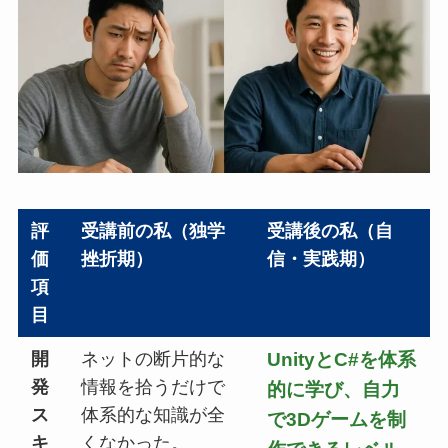
評
受講前の私（独学
受講後の私（自
価
挫折期）
信・実践期）
項
目
開
ネットの断片的な
UnityとC#を体系
発
情報を拾うだけで
的に学び、自力
ス
体系的な知識が全
で3Dゲームを制
キ
くなかった。