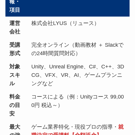
報・
項目
運営
株式会社LYUS（リュース）
会社
受講
完全オンライン（動画教材 ＋ Slackで
形式
の24時間質問対応）
対象
Unity、Unreal Engine、C#、C++、3D
スキ
CG、VFX、VR、AI、ゲームプランニ
ル
ングなど
料金
コースによる（例：Unityコース 99,00
の目
0円 税込～）
安
最大
ゲーム業界特化・現役プロの指導・
就