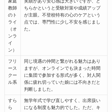
家庭
実績があり安心感は大きいですが、ど
教師
ちらかというと受験対策や成績アップ
のト
が主眼。不登校特有の心のケアという
ライ
点では、専門性に少し不安を感じまし
（オ
た。
ンラ
イ
ン）
フリ
同じ境遇の仲間と繋がれる魅力はあり
ース
ますが、オンラインでも決まった時間
クー
に集団で参加する形式が多く、対人関
ル系
係に疲れ切っていた娘には不向きだと
判断しました。
すら
無学年式で学び直しやすく、出席扱い
ら
になる制度も魅力的でした。ただ、キ