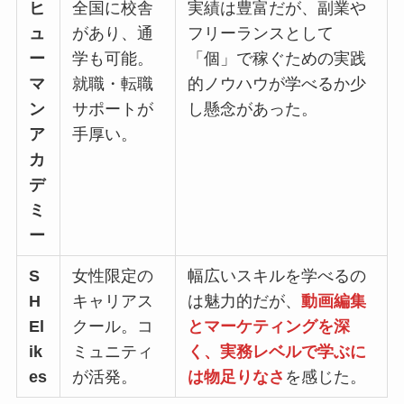
ヒ
全国に校舎
実績は豊富だが、副業や
ュ
があり、通
フリーランスとして
ー
学も可能。
「個」で稼ぐための
実践
マ
就職・転職
的ノウハウが学べるか少
ン
サポートが
し懸念
があった。
ア
手厚い。
カ
デ
ミ
ー
S
女性限定の
幅広いスキルを学べるの
H
キャリアス
は魅力的だが、
動画編集
El
クール。コ
とマーケティングを深
ik
ミュニティ
く、実務レベルで学ぶに
es
が活発。
は物足りなさ
を感じた。