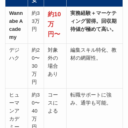
安
Wann
約3
実務経験＋マーケテ
約10
abe A
3万
ィング習得。回収期
万
cade
円
待値が極めて高い。
円〜
my
デジ
約2
対象
編集スキル特化、教
ハク
0〜
外の
材の網羅性。
30
場合
万
あり
円
ヒュ
約3
コー
転職サポートに強
ーマ
0〜
スに
み、通学も可能。
ンア
40
よる
カデ
万
ミー
円