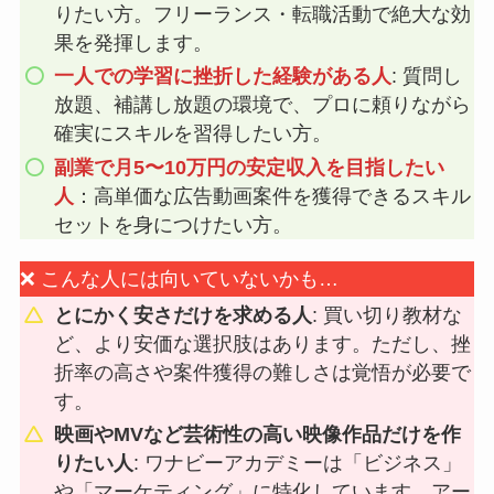
りたい方。フリーランス・転職活動で絶大な効
果を発揮します。
一人での学習に挫折した経験がある人
: 質問し
放題、補講し放題の環境で、プロに頼りながら
確実にスキルを習得したい方。
副業で月5〜10万円の安定収入を目指したい
人
：高単価な広告動画案件を獲得できるスキル
セットを身につけたい方。
❌ こんな人には向いていないかも…
とにかく安さだけを求める人
: 買い切り教材な
ど、より安価な選択肢はあります。ただし、挫
折率の高さや案件獲得の難しさは覚悟が必要で
す。
映画やMVなど芸術性の高い映像作品だけを作
りたい人
: ワナビーアカデミーは「ビジネス」
や「マーケティング」に特化しています。アー