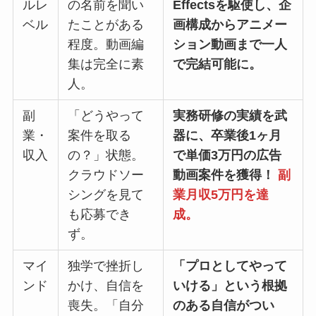
ルレ
の名前を聞い
Effectsを駆使し、企
ベル
たことがある
画構成からアニメー
程度。動画編
ション動画まで一人
集は完全に素
で完結可能に。
人。
副
「どうやって
実務研修の実績を武
業・
案件を取る
器に、卒業後1ヶ月
収入
の？」状態。
で単価3万円の広告
クラウドソー
動画案件を獲得！
副
シングを見て
業月収5万円を達
も応募でき
成。
ず。
マイ
独学で挫折し
「プロとしてやって
ンド
かけ、自信を
いける」という根拠
喪失。「自分
のある自信がつい