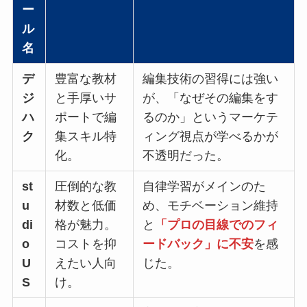
ー
ル
名
デ
豊富な教材
編集技術の習得には強い
ジ
と手厚いサ
が、「なぜその編集をす
ハ
ポートで編
るのか」という
マーケテ
ク
集スキル特
ィング視点が学べるかが
化。
不透明
だった。
st
圧倒的な教
自律学習がメインのた
u
材数と低価
め、モチベーション維持
di
格が魅力。
と
「プロの目線でのフィ
o
コストを抑
ードバック」に不安
を感
U
えたい人向
じた。
S
け。