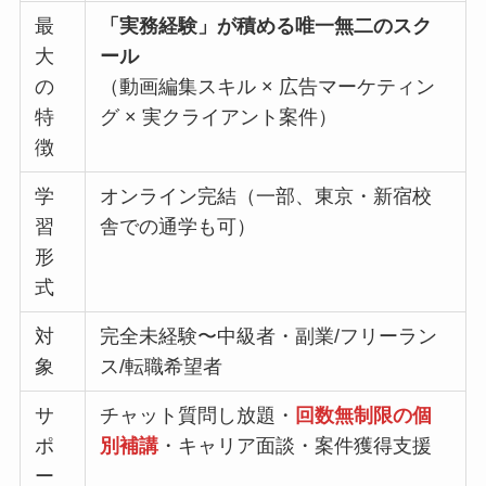
最
「実務経験」が積める唯一無二のスク
大
ール
の
（動画編集スキル × 広告マーケティン
特
グ × 実クライアント案件）
徴
学
オンライン完結（一部、東京・新宿校
習
舎での通学も可）
形
式
対
完全未経験〜中級者・副業/フリーラン
象
ス/転職希望者
サ
チャット質問し放題・
回数無制限の個
ポ
別補講
・キャリア面談・案件獲得支援
ー