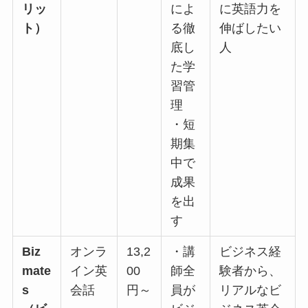
リッ
によ
に英語力を
ト）
る徹
伸ばしたい
底し
人
た学
習管
理
・短
期集
中で
成果
を出
す
Biz
オンラ
13,2
・講
ビジネス経
mate
イン英
00
師全
験者から、
s
会話
円～
員が
リアルなビ