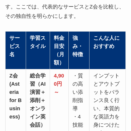
す。ここでは、代表的なサービスとZ会を比較し、
その独自性を明らかにします。
サー
学習ス
料金
強
こんな人に
ビス
タイル
目安
み・
おすすめ
名
（月
特徴
額）
Z会
総合学
4,90
・質
インプット
(Ast
習（AI
0円
の高
とアウトプ
eria
演習＋
～
い添
ットをバラ
for B
添削＋
削指
ンス良く行
usin
オンラ
導
い、本質的
ess)
イン英
・4
な英語力を
会話）
技能
身につけた