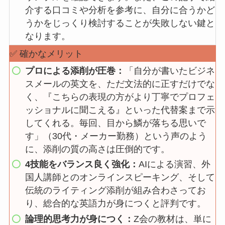
介する口コミや分析を参考に、自分に合うかど
うかをじっくり検討することが失敗しない鍵と
なります。
✅ 確かなメリット
プロによる添削が圧巻：
「自分が書いたビジネ
スメールの英文を、ただ文法的に正すだけでな
く、『こちらの表現の方がより丁寧でプロフェ
ッショナルに聞こえる』といった代替案まで示
してくれる。毎回、目から鱗が落ちる思いで
す」（30代・メーカー勤務）という声のよう
に、添削の質の高さは圧倒的です。
4技能をバランス良く強化：
AIによる演習、外
国人講師とのオンラインスピーキング、そして
伝統のライティング添削が組み合わさってお
り、総合的な英語力が身につくと評判です。
論理的思考力が身につく：
Z会の教材は、単に