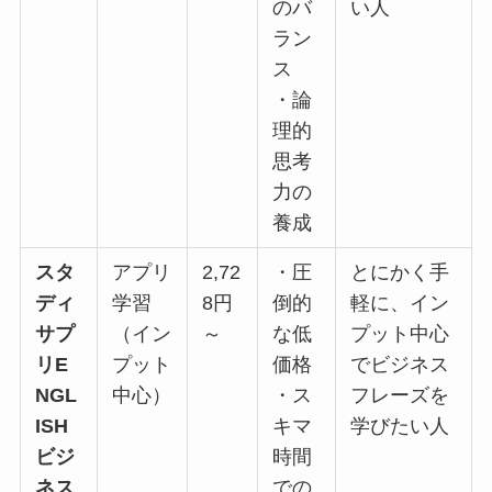
のバ
い人
ラン
ス
・論
理的
思考
力の
養成
スタ
アプリ
2,72
・圧
とにかく手
ディ
学習
8円
倒的
軽に、イン
サプ
（イン
～
な低
プット中心
リE
プット
価格
でビジネス
NGL
中心）
・ス
フレーズを
ISH
キマ
学びたい人
ビジ
時間
ネス
での