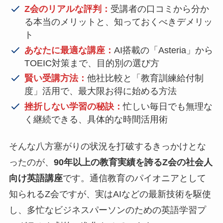
Z会のリアルな評判：
受講者の口コミから分か
る本当のメリットと、知っておくべきデメリッ
ト
あなたに最適な講座：
AI搭載の「Asteria」から
TOEIC対策まで、目的別の選び方
賢い受講方法：
他社比較と「教育訓練給付制
度」活用で、最大限お得に始める方法
挫折しない学習の秘訣：
忙しい毎日でも無理な
く継続できる、具体的な時間活用術
そんな八方塞がりの状況を打破するきっかけとな
ったのが、
90年以上の教育実績を誇るZ会の社会人
向け英語講座
です。通信教育のパイオニアとして
知られるZ会ですが、実はAIなどの最新技術を駆使
し、多忙なビジネスパーソンのための英語学習プ