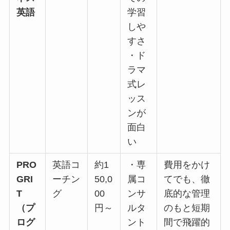
英語
学習
しや
すさ
・ド
ラマ
式レ
ッス
ンが
面白
い
PRO
英語コ
約1
・専
費用をかけ
GRI
ーチン
50,0
属コ
てでも、徹
T
グ
00
ンサ
底的な管理
（プ
円～
ルタ
のもと短期
ログ
ント
間で飛躍的